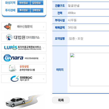
철골판넬
400kw
사무동
50만원
.업종 - 포장