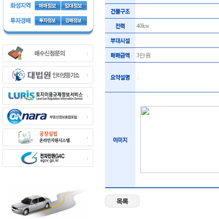
40kw
3만원
.