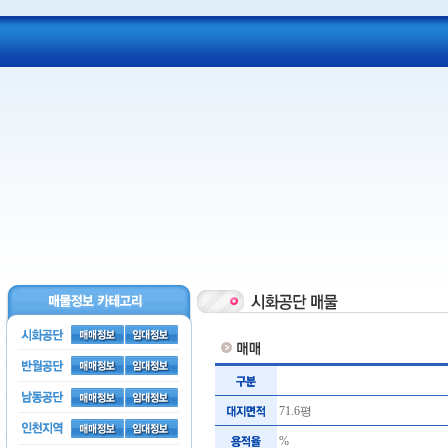
71.6평
%