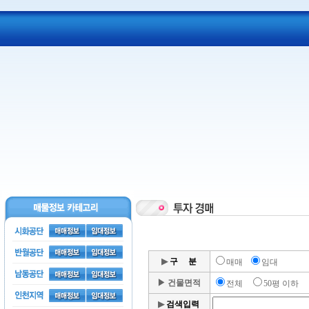
▶
구 분
매매
임대
▶
건물면적
전체
50평 이하
▶
검색입력