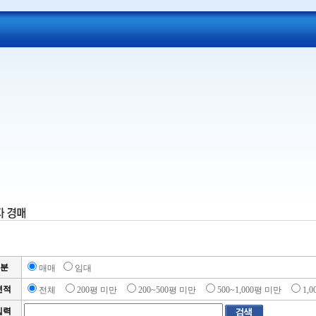
분
매매
임대
면적
전체
200평 미만
200~500평 미만
500~1,000평 미만
1,
입력