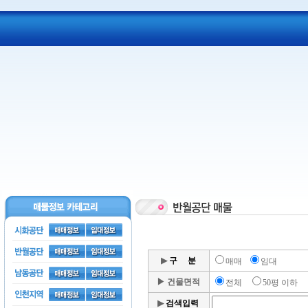
▶
구 분
매매
임대
▶
건물면적
전체
50평 이하
▶
검색입력