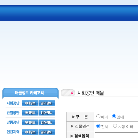
▶
구 분
매매
임대
▶
건물면적
전체
50평 이하
▶
검색입력