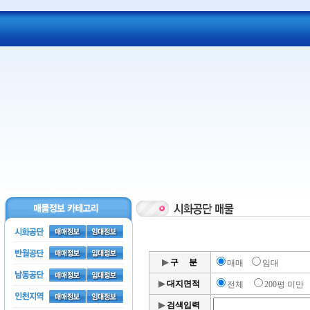
▶
구 분
매매
임대
▶
대지면적
전체
200평 미
▶
검색입력