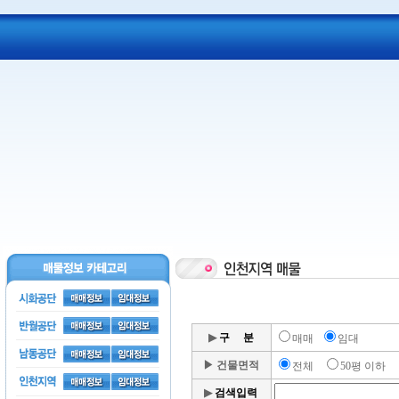
▶
구 분
매매
임대
▶
건물면적
전체
50평 이하
▶
검색입력